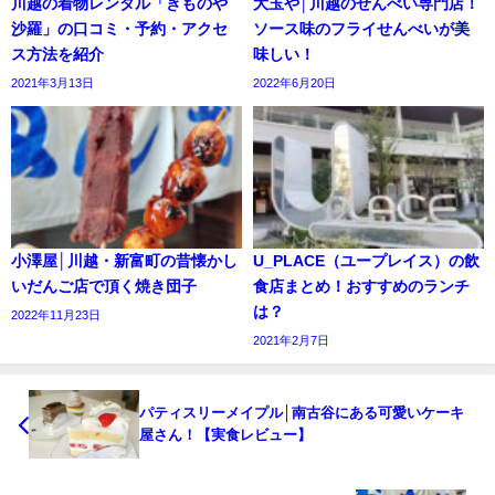
川越の着物レンタル「きものや
大玉や│川越のせんべい専門店！
沙羅」の口コミ・予約・アクセ
ソース味のフライせんべいが美
ス方法を紹介
味しい！
2021年3月13日
2022年6月20日
小澤屋│川越・新富町の昔懐かし
U_PLACE（ユープレイス）の飲
いだんご店で頂く焼き団子
食店まとめ！おすすめのランチ
は？
2022年11月23日
2021年2月7日
パティスリーメイプル│南古谷にある可愛いケーキ
屋さん！【実食レビュー】