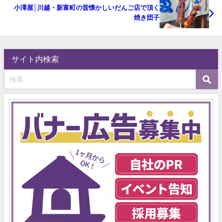
小澤屋│川越・新富町の昔懐かしいだんご店で頂く
焼き団子
サイト内検索