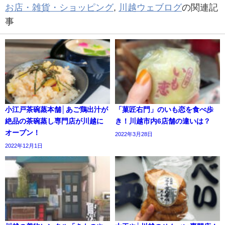
お店・雑貨・ショッピング
,
川越ウェブログ
の関連記
事
小江戸茶碗蒸本舗│あご鶏出汁が
「菓匠右門」のいも恋を食べ歩
絶品の茶碗蒸し専門店が川越に
き！川越市内6店舗の違いは？
オープン！
2022年3月28日
2022年12月1日