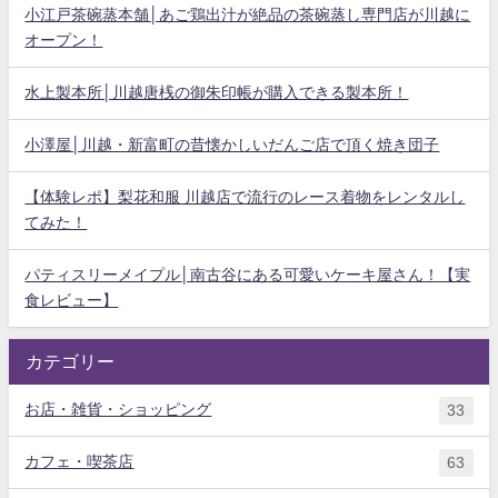
小江戸茶碗蒸本舗│あご鶏出汁が絶品の茶碗蒸し専門店が川越に
オープン！
水上製本所│川越唐桟の御朱印帳が購入できる製本所！
小澤屋│川越・新富町の昔懐かしいだんご店で頂く焼き団子
【体験レポ】梨花和服 川越店で流行のレース着物をレンタルし
てみた！
パティスリーメイプル│南古谷にある可愛いケーキ屋さん！【実
食レビュー】
カテゴリー
お店・雑貨・ショッピング
33
カフェ・喫茶店
63