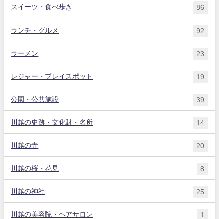
スイーツ・食べ歩き
86
ランチ・グルメ
92
ラーメン
23
レジャー・プレイスポット
19
公園・公共施設
39
川越の史跡・文化財・名所
14
川越の寺
20
川越の桜・花見
8
川越の神社
25
川越の美容院・ヘアサロン
1