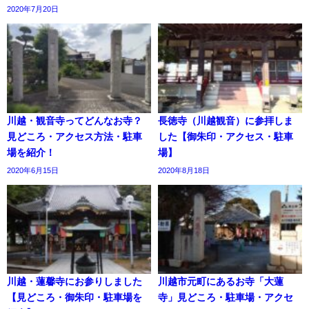
2020年7月20日
川越・観音寺ってどんなお寺？
長徳寺（川越観音）に参拝しま
見どころ・アクセス方法・駐車
した【御朱印・アクセス・駐車
場を紹介！
場】
2020年6月15日
2020年8月18日
川越・蓮馨寺にお参りしました
川越市元町にあるお寺「大蓮
【見どころ・御朱印・駐車場を
寺」見どころ・駐車場・アクセ