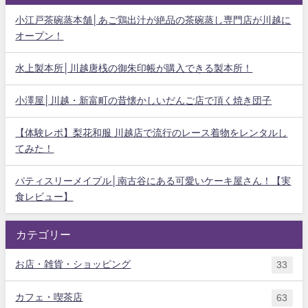
小江戸茶碗蒸本舗│あご鶏出汁が絶品の茶碗蒸し専門店が川越に
オープン！
水上製本所│川越唐桟の御朱印帳が購入できる製本所！
小澤屋│川越・新富町の昔懐かしいだんご店で頂く焼き団子
【体験レポ】梨花和服 川越店で流行のレース着物をレンタルし
てみた！
パティスリーメイプル│南古谷にある可愛いケーキ屋さん！【実
食レビュー】
カテゴリー
お店・雑貨・ショッピング
33
カフェ・喫茶店
63