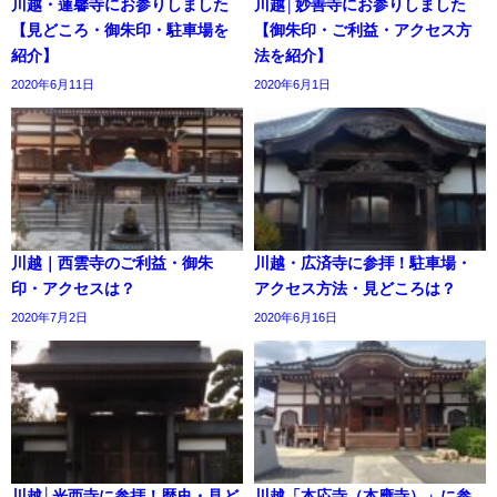
川越・蓮馨寺にお参りしました
川越│妙善寺にお参りしました
【見どころ・御朱印・駐車場を
【御朱印・ご利益・アクセス方
紹介】
法を紹介】
2020年6月11日
2020年6月1日
川越｜西雲寺のご利益・御朱
川越・広済寺に参拝！駐車場・
印・アクセスは？
アクセス方法・見どころは？
2020年7月2日
2020年6月16日
川越│光西寺に参拝！歴史・見ど
川越「本応寺（本應寺）」に参