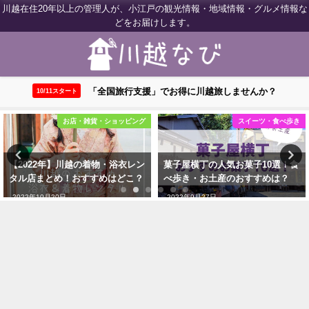
川越在住20年以上の管理人が、小江戸の観光情報・地域情報・グルメ情報な
どをお届けします。
「全国旅行支援」でお得に川越旅しませんか？
10/11スタート
お店・雑貨・ショッピング
スイーツ・食べ歩き
【2022年】川越の着物・浴衣レン
菓子屋横丁の人気お菓子10選！食
タル店まとめ！おすすめはどこ？
べ歩き・お土産のおすすめは？
2022年10月20日
2022年9月27日