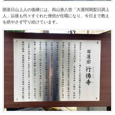
開基日山上人の後継には、両山第八世「大運阿闍梨日調上
人」以後も代々すぐれた僧侶が住職になり、今日まで教え
を絶やさず守り続けています。