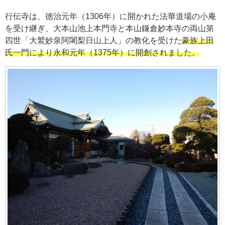
行伝寺は、徳治元年（1306年）に開かれた法華道場の小庵
を受け継ぎ、大本山池上本門寺と本山鎌倉妙本寺の両山第
四世「大鷲妙泉阿闍梨日山上人」の教化を受けた
豪族上田
氏一門により永和元年（1375年）に開創されました。