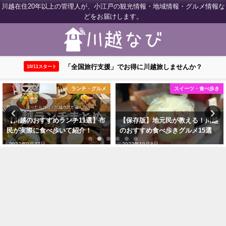
川越在住20年以上の管理人が、小江戸の観光情報・地域情報・グルメ情報な
どをお届けします。
「全国旅行支援」でお得に川越旅しませんか？
10/11スタート
スイーツ・食べ歩き
カフェ・喫茶店
【保存版】地元民が教える！川越
川越のおすすめカフェまとめ19
のおすすめ食べ歩きグルメ15選
選！地元民が厳選して紹介
2022年10月8日
2022年9月27日