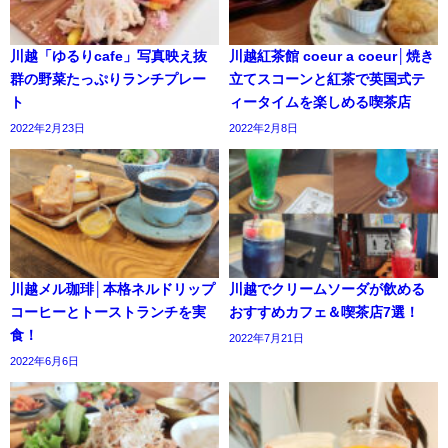
川越「ゆるりcafe」写真映え抜
川越紅茶館 coeur a coeur│焼き
群の野菜たっぷりランチプレー
立てスコーンと紅茶で英国式テ
ト
ィータイムを楽しめる喫茶店
2022年2月23日
2022年2月8日
川越メル珈琲│本格ネルドリップ
川越でクリームソーダが飲める
コーヒーとトーストランチを実
おすすめカフェ＆喫茶店7選！
食！
2022年7月21日
2022年6月6日