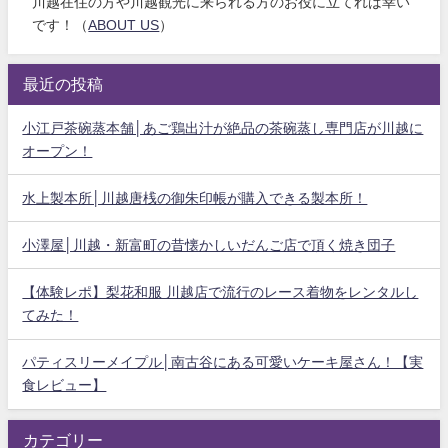
川越在住の方や川越観光に来られる方のお役に立てれば幸い
です！（
ABOUT US
）
最近の投稿
小江戸茶碗蒸本舗│あご鶏出汁が絶品の茶碗蒸し専門店が川越に
オープン！
水上製本所│川越唐桟の御朱印帳が購入できる製本所！
小澤屋│川越・新富町の昔懐かしいだんご店で頂く焼き団子
【体験レポ】梨花和服 川越店で流行のレース着物をレンタルし
てみた！
パティスリーメイプル│南古谷にある可愛いケーキ屋さん！【実
食レビュー】
カテゴリー