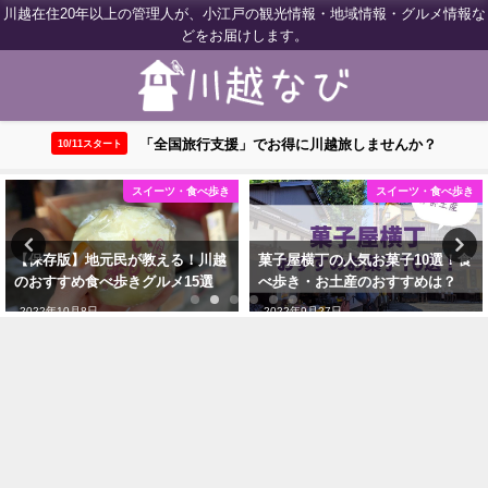
川越在住20年以上の管理人が、小江戸の観光情報・地域情報・グルメ情報な
どをお届けします。
「全国旅行支援」でお得に川越旅しませんか？
10/11スタート
スイーツ・食べ歩き
川越ウェブログ
菓子屋横丁の人気お菓子10選！食
【川越】全国旅行支援が10月11日
べ歩き・お土産のおすすめは？
スタート！対象店舗はどこ？
2022年9月27日
2022年10月19日