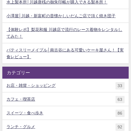
水上製本所│川越唐桟の御朱印帳が購入できる製本所！
小澤屋│川越・新富町の昔懐かしいだんご店で頂く焼き団子
【体験レポ】梨花和服 川越店で流行のレース着物をレンタルし
てみた！
パティスリーメイプル│南古谷にある可愛いケーキ屋さん！【実
食レビュー】
カテゴリー
お店・雑貨・ショッピング
33
カフェ・喫茶店
63
スイーツ・食べ歩き
86
ランチ・グルメ
92