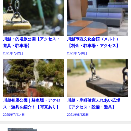
川越・的場原公園【アクセス・
川越市西文化会館（メルト）
遊具・駐車場】
【料金・駐車場・アクセス】
2021年7月2日
2021年7月6日
川越初雁公園｜駐車場・アクセ
川越・岸町健康ふれあい広場
ス・遊具を紹介！【写真あり】
【アクセス・設備・遊具】
2020年7月14日
2021年6月23日