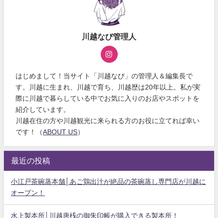
川越なび管理人
はじめまして！当サイト「川越なび」の管理人＆編集長で
す。川越に生まれ、川越で育ち、川越歴は20年以上。私が実
際に川越で暮らしている中でお気に入りのお店やスポットを
紹介しています。
川越在住の方や川越観光に来られる方のお役に立てれば幸い
です！（
ABOUT US
）
最近の投稿
小江戸茶碗蒸本舗│あご鶏出汁が絶品の茶碗蒸し専門店が川越に
オープン！
水上製本所│川越唐桟の御朱印帳が購入できる製本所！