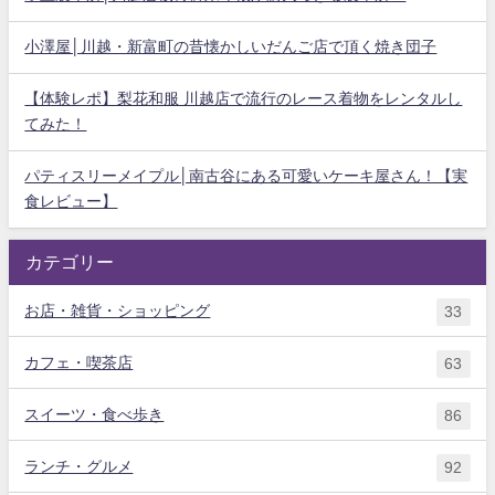
小澤屋│川越・新富町の昔懐かしいだんご店で頂く焼き団子
【体験レポ】梨花和服 川越店で流行のレース着物をレンタルし
てみた！
パティスリーメイプル│南古谷にある可愛いケーキ屋さん！【実
食レビュー】
カテゴリー
お店・雑貨・ショッピング
33
カフェ・喫茶店
63
スイーツ・食べ歩き
86
ランチ・グルメ
92