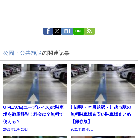
LINE
公園・公共施設
の関連記事
U PLACE(ユープレイス)の駐車
川越駅・本川越駅・川越市駅の
場を徹底解説！料金は？無料で
無料駐車場＆安い駐車場まとめ
使える？
【保存版】
2021年10月26日
2021年10月5日