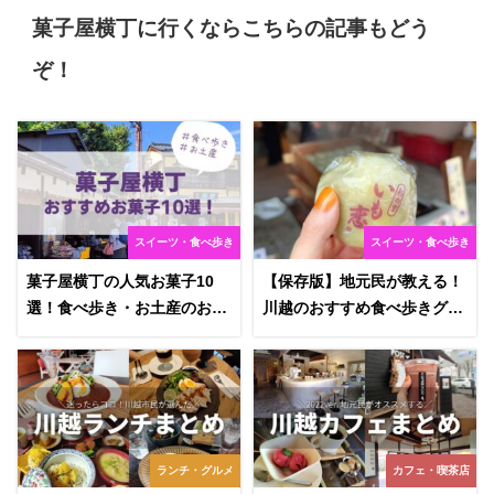
菓子屋横丁に行くならこちらの記事もどう
ぞ！
スイーツ・食べ歩き
スイーツ・食べ歩き
菓子屋横丁の人気お菓子10
【保存版】地元民が教える！
選！食べ歩き・お土産のおす
川越のおすすめ食べ歩きグル
すめは？
メ15選
ランチ・グルメ
カフェ・喫茶店