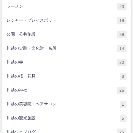
ラーメン
23
レジャー・プレイスポット
19
公園・公共施設
39
川越の史跡・文化財・名所
14
川越の寺
20
川越の桜・花見
8
川越の神社
25
川越の美容院・ヘアサロン
1
川越の観光施設
5
川越ウェブログ
25