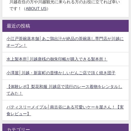
川越在住の方や川越観光に来られる方のお役に立てれば幸い
です！（
ABOUT US
）
最近の投稿
小江戸茶碗蒸本舗│あご鶏出汁が絶品の茶碗蒸し専門店が川越に
オープン！
水上製本所│川越唐桟の御朱印帳が購入できる製本所！
小澤屋│川越・新富町の昔懐かしいだんご店で頂く焼き団子
【体験レポ】梨花和服 川越店で流行のレース着物をレンタルし
てみた！
パティスリーメイプル│南古谷にある可愛いケーキ屋さん！【実
食レビュー】
カテゴリー