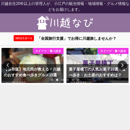
川越在住20年以上の管理人が、小江戸の観光情報・地域情報・グルメ情報な
どをお届けします。
「全国旅行支援」でお得に川越旅しませんか？
10/11スタート
スイーツ・食べ歩き
川越ウェブログ
菓子屋横丁の人気お菓子10選！食
【川越】全国旅行支援が10月11日
べ歩き・お土産のおすすめは？
スタート！対象店舗はどこ？
2022年9月27日
2022年10月19日