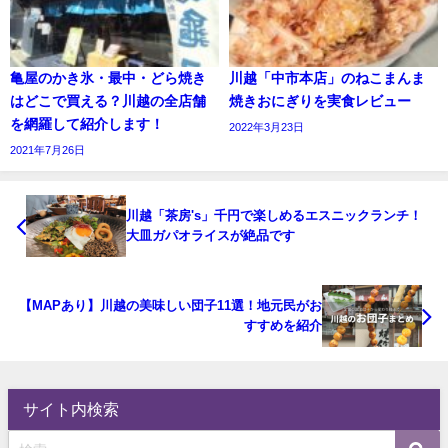
亀屋のかき氷・最中・どら焼き
川越「中市本店」のねこまんま
はどこで買える？川越の全店舗
焼きおにぎりを実食レビュー
を網羅して紹介します！
2022年3月23日
2021年7月26日
川越「茶房's」千円で楽しめるエスニックランチ！
大皿ガパオライスが絶品です
【MAPあり】川越の美味しい団子11選！地元民がお
すすめを紹介
サイト内検索