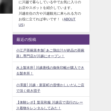
に川越で暮らしている中でお気に入りの
お店やスポットを紹介しています。
川越在住の方や川越観光に来られる方の
お役に立てれば幸いです！（
ABOUT
US
）
最近の投稿
小江戸茶碗蒸本舗│あご鶏出汁が絶品の茶碗
蒸し専門店が川越にオープン！
水上製本所│川越唐桟の御朱印帳が購入でき
る製本所！
小澤屋│川越・新富町の昔懐かしいだんご店
で頂く焼き団子
【体験レポ】梨花和服 川越店で流行のレー
ス着物をレンタルしてみた！