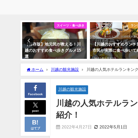
フェ・喫茶店
スイーツ・食べ歩き
ラン
とめ19
【保存版】地元民が教える！川
【川越のおすすめランチ1
紹介
越のおすすめ食べ歩きグルメ15
市民が実際に食べ歩いて
選
2022年9月27日
2022年10月8日
ホーム
川越の観光施設
川越の人気ホテルランキン
川越の観光施設
Facebook
川越の人気ホテルラ
post
紹介！
2022年4月27日
2022年5月1日
はてブ