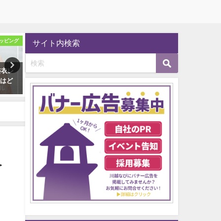
ッピング
スイーツ・食べ歩き
カフェ
サイト内検索
浴衣レ
菓子屋横丁の人気お菓子10選！
川越のおすすめカフェまとめ
めはど
食べ歩き・お土産のおすすめ
選！地元民が厳選して紹介
は？
2022年9月27日
2022年9月27日
を