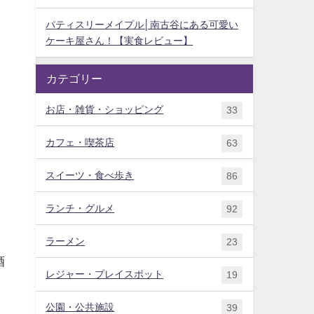
パティスリーメイプル│南古谷にある可愛い
ケーキ屋さん！【実食レビュー】
カテゴリー
お店・雑貨・ショッピング
33
カフェ・喫茶店
63
スイーツ・食べ歩き
86
ランチ・グルメ
92
ラーメン
23
酒
レジャー・プレイスポット
19
公園・公共施設
39