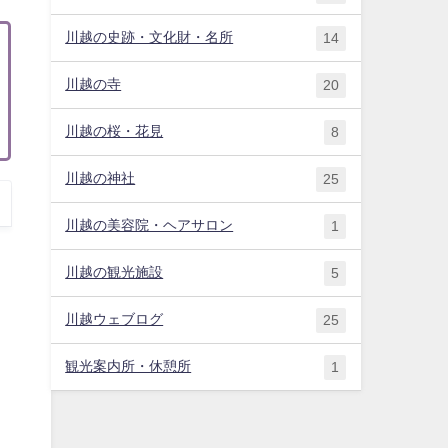
川越の史跡・文化財・名所
14
川越の寺
20
川越の桜・花見
8
川越の神社
25
川越の美容院・ヘアサロン
1
川越の観光施設
5
川越ウェブログ
25
観光案内所・休憩所
1