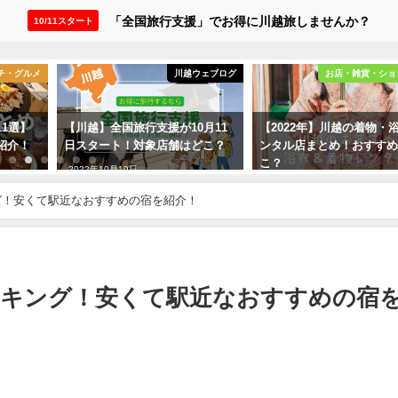
「全国旅行支援」でお得に川越旅しませんか？
10/11スタート
チ・グルメ
川越ウェブログ
お店・雑貨・ショ
1選】
【川越】全国旅行支援が10月11
【2022年】川越の着物・
紹介！
日スタート！対象店舗はどこ？
ンタル店まとめ！おすす
こ？
2022年10月19日
2022年10月20日
グ！安くて駅近なおすすめの宿を紹介！
ンキング！安くて駅近なおすすめの宿