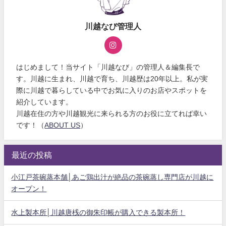
川越なび管理人
はじめまして！当サイト「川越なび」の管理人＆編集長で
す。川越に生まれ、川越で育ち、川越歴は20年以上。私が実
際に川越で暮らしている中でお気に入りのお店やスポットを
紹介しています。
川越在住の方や川越観光に来られる方のお役に立てれば幸い
です！（
ABOUT US
）
最近の投稿
小江戸茶碗蒸本舗│あご鶏出汁が絶品の茶碗蒸し専門店が川越に
オープン！
水上製本所│川越唐桟の御朱印帳が購入できる製本所！