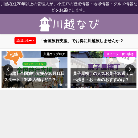
川越在住20年以上の管理人が、小江戸の観光情報・地域情報・グルメ情報な
どをお届けします。
「全国旅行支援」でお得に川越旅しませんか？
10/11スタート
スイーツ・食べ歩き
ランチ・グルメ
菓子屋横丁の人気お菓子10選！食
【川越のおすすめランチ11選】市
べ歩き・お土産のおすすめは？
民が実際に食べ歩いて紹介！
2022年9月27日
2022年9月27日