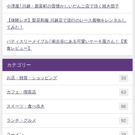
小澤屋│川越・新富町の昔懐かしいだんご店で頂く焼き団子
【体験レポ】梨花和服 川越店で流行のレース着物をレンタルし
てみた！
パティスリーメイプル│南古谷にある可愛いケーキ屋さん！【実
食レビュー】
カテゴリー
お店・雑貨・ショッピング
33
カフェ・喫茶店
63
スイーツ・食べ歩き
86
ランチ・グルメ
92
ラーメン
23