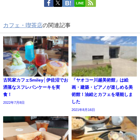
LINE
カフェ・喫茶店
の関連記事
古民家カフェSmiley│伊佐沼でお
「ヤオコー川越美術館」は絵
洒落なスフレパンケーキを実
画・建築・ピアノが楽しめる美
食！
術館！油絵とカフェを堪能しま
した
2022年7月8日
2021年8月16日