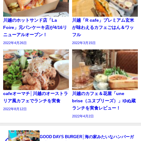
川越のホットサンド店「La
川越「R cafe」プレミアム玄米
Foire」元パンケーキ店が4/16リ
が味わえるカフェごはん＆ワッ
ニューアルオープン！
フル
2022年4月26日
2022年3月15日
cafeオーマチ│川越のオーストラ
川越のカフェ＆花屋「une
リア風カフェでランチを実食
brise（ユヌブリーズ）」ゆぬ蔵
ランチを実食レビュー！
2022年8月12日
2022年4月2日
GOOD DAYS BURGER│海の家みたいなハンバーガ