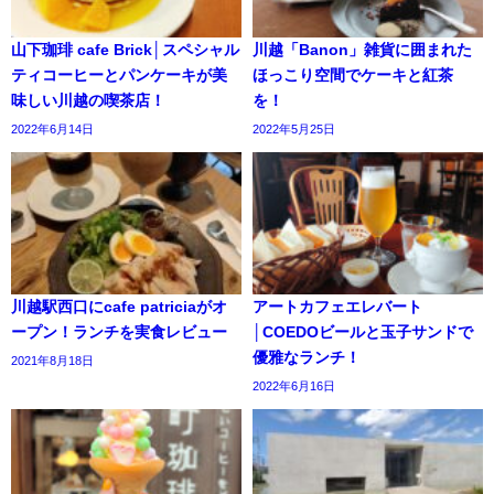
山下珈琲 cafe Brick│スペシャル
川越「Banon」雑貨に囲まれた
ティコーヒーとパンケーキが美
ほっこり空間でケーキと紅茶
味しい川越の喫茶店！
を！
2022年6月14日
2022年5月25日
川越駅西口にcafe patriciaがオ
アートカフェエレバート
ープン！ランチを実食レビュー
│COEDOビールと玉子サンドで
優雅なランチ！
2021年8月18日
2022年6月16日