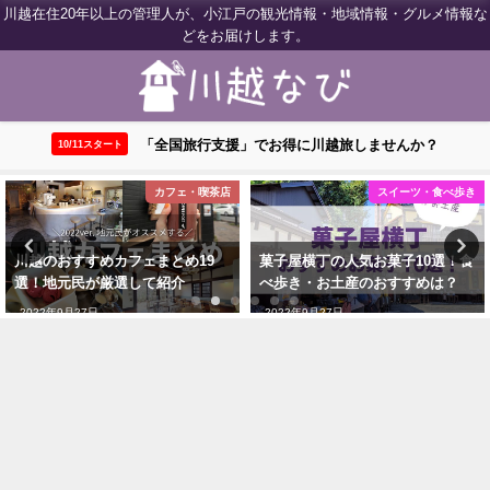
川越在住20年以上の管理人が、小江戸の観光情報・地域情報・グルメ情報な
どをお届けします。
「全国旅行支援」でお得に川越旅しませんか？
10/11スタート
店
スイーツ・食べ歩き
ランチ・グル
菓子屋横丁の人気お菓子10選！食
【川越のおすすめランチ11選】
べ歩き・お土産のおすすめは？
民が実際に食べ歩いて紹介！
2022年9月27日
2022年9月27日