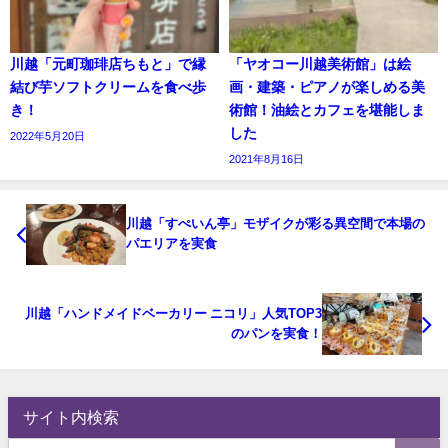
川越「元町珈琲店ちもと」で縁
「ヤオコー川越美術館」は絵
結び芋ソフトクリームを食べ歩
画・建築・ピアノが楽しめる美
き！
術館！油絵とカフェを堪能しま
した
2022年5月20日
2021年8月16日
川越「すぺいん亭」モザイクが彩る異空間で本場の
パエリアを実食
川越「ハンドメイドベーカリー ニコリ」人気TOP3
のパンを実食！
サイト内検索