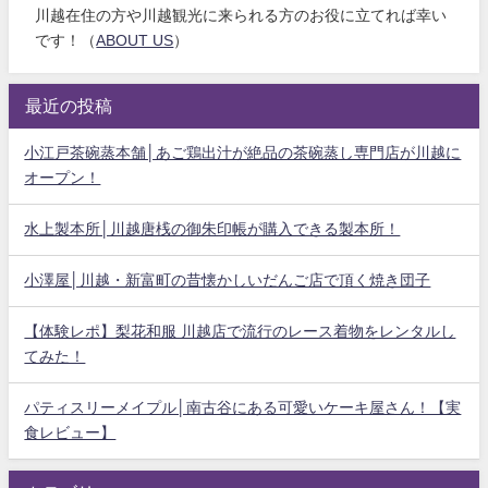
川越在住の方や川越観光に来られる方のお役に立てれば幸い
です！（
ABOUT US
）
最近の投稿
小江戸茶碗蒸本舗│あご鶏出汁が絶品の茶碗蒸し専門店が川越に
オープン！
水上製本所│川越唐桟の御朱印帳が購入できる製本所！
小澤屋│川越・新富町の昔懐かしいだんご店で頂く焼き団子
【体験レポ】梨花和服 川越店で流行のレース着物をレンタルし
てみた！
パティスリーメイプル│南古谷にある可愛いケーキ屋さん！【実
食レビュー】