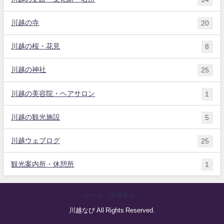
川越の寺
20
川越の桜・花見
8
川越の神社
25
川越の美容院・ヘアサロン
1
川越の観光施設
5
川越ウェブログ
25
観光案内所・休憩所
1
ホーム
情報求ム！
川越なび All Rights Reserved.