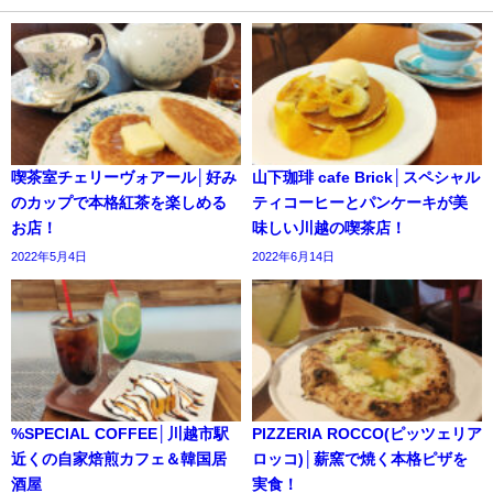
喫茶室チェリーヴォアール│好み
山下珈琲 cafe Brick│スペシャル
のカップで本格紅茶を楽しめる
ティコーヒーとパンケーキが美
お店！
味しい川越の喫茶店！
2022年5月4日
2022年6月14日
%SPECIAL COFFEE│川越市駅
PIZZERIA ROCCO(ピッツェリア
近くの自家焙煎カフェ＆韓国居
ロッコ)│薪窯で焼く本格ピザを
酒屋
実食！