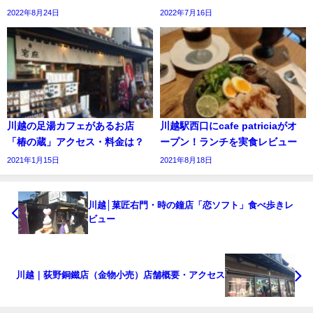
2022年8月24日
2022年7月16日
川越の足湯カフェがあるお店
川越駅西口にcafe patriciaがオ
「椿の蔵」アクセス・料金は？
ープン！ランチを実食レビュー
2021年1月15日
2021年8月18日
川越│菓匠右門・時の鐘店「恋ソフト」食べ歩きレ
ビュー
川越｜荻野銅鐵店（金物小売）店舗概要・アクセス