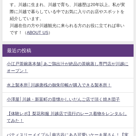
す。川越に生まれ、川越で育ち、川越歴は20年以上。私が実
際に川越で暮らしている中でお気に入りのお店やスポットを
紹介しています。
川越在住の方や川越観光に来られる方のお役に立てれば幸い
です！（
ABOUT US
）
最近の投稿
小江戸茶碗蒸本舗│あご鶏出汁が絶品の茶碗蒸し専門店が川越に
オープン！
水上製本所│川越唐桟の御朱印帳が購入できる製本所！
小澤屋│川越・新富町の昔懐かしいだんご店で頂く焼き団子
【体験レポ】梨花和服 川越店で流行のレース着物をレンタルし
てみた！
パティスリーメイプル│南古谷にある可愛いケーキ屋さん！【実