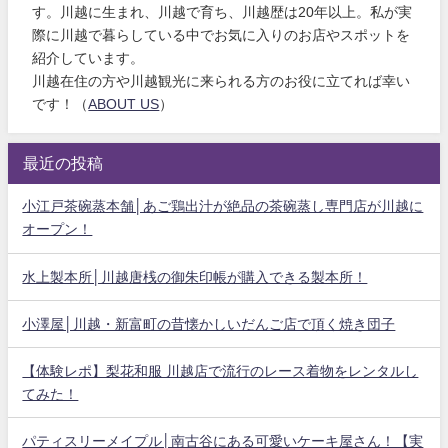
す。川越に生まれ、川越で育ち、川越歴は20年以上。私が実
際に川越で暮らしている中でお気に入りのお店やスポットを
紹介しています。
川越在住の方や川越観光に来られる方のお役に立てれば幸い
です！（
ABOUT US
）
最近の投稿
小江戸茶碗蒸本舗│あご鶏出汁が絶品の茶碗蒸し専門店が川越に
オープン！
水上製本所│川越唐桟の御朱印帳が購入できる製本所！
小澤屋│川越・新富町の昔懐かしいだんご店で頂く焼き団子
【体験レポ】梨花和服 川越店で流行のレース着物をレンタルし
てみた！
パティスリーメイプル│南古谷にある可愛いケーキ屋さん！【実