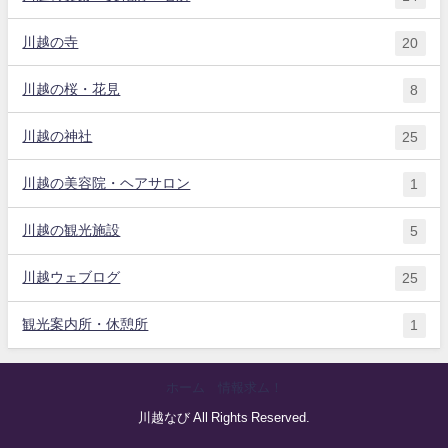
川越の寺
20
川越の桜・花見
8
川越の神社
25
川越の美容院・ヘアサロン
1
川越の観光施設
5
川越ウェブログ
25
観光案内所・休憩所
1
ホーム
情報求ム！
川越なび All Rights Reserved.