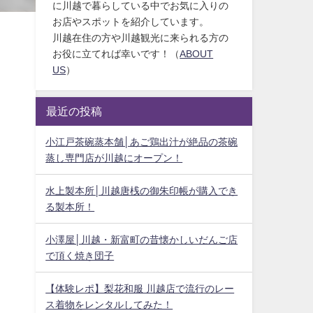
に川越で暮らしている中でお気に入りの
お店やスポットを紹介しています。
川越在住の方や川越観光に来られる方の
お役に立てれば幸いです！（
ABOUT
US
）
最近の投稿
小江戸茶碗蒸本舗│あご鶏出汁が絶品の茶碗
蒸し専門店が川越にオープン！
水上製本所│川越唐桟の御朱印帳が購入でき
る製本所！
小澤屋│川越・新富町の昔懐かしいだんご店
で頂く焼き団子
【体験レポ】梨花和服 川越店で流行のレー
ス着物をレンタルしてみた！