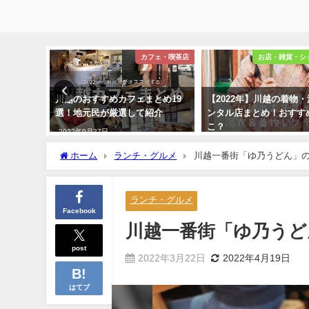
ツ・食べ歩き
カフェ・喫茶店
お店・雑貨・シ
える！川
川越のおすすめカフェまとめ19
【2022年】川越の着物
ルメ15
選！地元民が厳選して紹介
ンタル店まとめ！おすす
こ？
2022年9月27日
2022年10月20日
ホーム
ランチ・グルメ
川越一番街「ゆ乃うどん」
ランチ・グルメ
Facebook
川越一番街「ゆ乃うど
post
2022年3月22日
2022年4月19日
はてブ