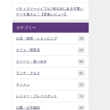
パティスリーメイプル│南古谷にある可愛い
ケーキ屋さん！【実食レビュー】
カテゴリー
お店・雑貨・ショッピング
33
カフェ・喫茶店
63
スイーツ・食べ歩き
86
ランチ・グルメ
92
ラーメン
23
レジャー・プレイスポット
19
公園・公共施設
39