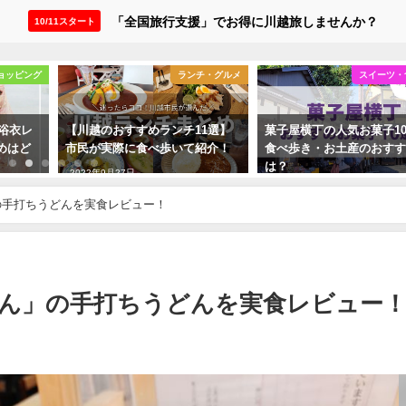
「全国旅行支援」でお得に川越旅しませんか？
10/11スタート
ョッピング
ランチ・グルメ
スイーツ・
・浴衣レ
【川越のおすすめランチ11選】
菓子屋横丁の人気お菓子1
めはど
市民が実際に食べ歩いて紹介！
食べ歩き・お土産のおす
は？
2022年9月27日
2022年9月27日
の手打ちうどんを実食レビュー！
ん」の手打ちうどんを実食レビュー