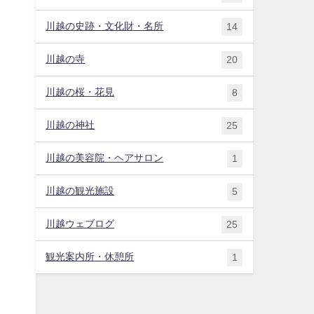
川越の史跡・文化財・名所
14
川越の寺
20
川越の桜・花見
8
川越の神社
25
川越の美容院・ヘアサロン
1
川越の観光施設
5
川越ウェブログ
25
観光案内所・休憩所
1