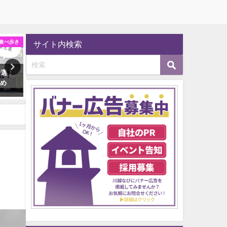
食べ歩き
川越ウェブログ
スイーツ・
サイト内検索
0選！
【川越】全国旅行支援が10月11
【保存版】地元民が教える
すめ
日スタート！対象店舗はどこ？
越のおすすめ食べ歩きグルメ
選
2022年10月19日
2022年10月8日
！