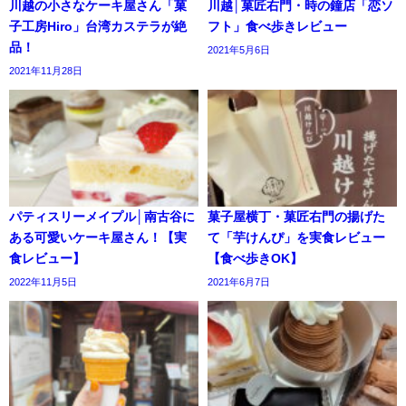
川越の小さなケーキ屋さん「菓
川越│菓匠右門・時の鐘店「恋ソ
子工房Hiro」台湾カステラが絶
フト」食べ歩きレビュー
品！
2021年5月6日
2021年11月28日
パティスリーメイプル│南古谷に
菓子屋横丁・菓匠右門の揚げた
ある可愛いケーキ屋さん！【実
て「芋けんぴ」を実食レビュー
食レビュー】
【食べ歩きOK】
2022年11月5日
2021年6月7日