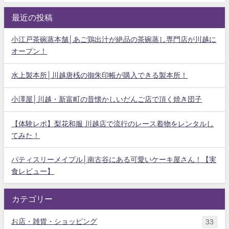
最近の投稿
小江戸茶碗蒸本舗│あご鶏出汁が絶品の茶碗蒸し専門店が川越に
オープン！
水上製本所│川越唐桟の御朱印帳が購入できる製本所！
小澤屋│川越・新富町の昔懐かしいだんご店で頂く焼き団子
【体験レポ】梨花和服 川越店で流行のレース着物をレンタルし
てみた！
パティスリーメイプル│南古谷にある可愛いケーキ屋さん！【実
食レビュー】
カテゴリー
お店・雑貨・ショッピング
33