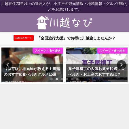
川越在住20年以上の管理人が、小江戸の観光情報・地域情報・グルメ情報な
どをお届けします。
「全国旅行支援」でお得に川越旅しませんか？
10/11スタート
スイーツ・食べ歩き
川越ウェブログ
菓子屋横丁の人気お菓子10選！食
【川越】全国旅行支援が10月11日
べ歩き・お土産のおすすめは？
スタート！対象店舗はどこ？
2022年9月27日
2022年10月19日