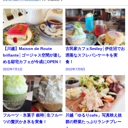
【川越】Maison de Route
古民家カフェSmiley│伊佐沼でお
brillante│ゴージャス空間が楽し
洒落なスフレパンケーキを実
める邸宅カフェが今成にOPEN！
食！
2022年7月1日
2022年7月8日
フルーツ・氷菓子 銀時│生フルー
川越「ゆるりcafe」写真映え抜
ツの贅沢かき氷を実食！
群の野菜たっぷりランチプレー