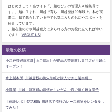
はじめまして！当サイト「川越なび」の管理人＆編集長で
す。川越に生まれ、川越で育ち、川越歴は20年以上。私が実
際に川越で暮らしている中でお気に入りのお店やスポットを
紹介しています。
川越在住の方や川越観光に来られる方のお役に立てれば幸い
です！（
ABOUT US
）
最近の投稿
小江戸茶碗蒸本舗│あご鶏出汁が絶品の茶碗蒸し専門店が川越に
オープン！
水上製本所│川越唐桟の御朱印帳が購入できる製本所！
小澤屋│川越・新富町の昔懐かしいだんご店で頂く焼き団子
【体験レポ】梨花和服 川越店で流行のレース着物をレンタルし
てみた！