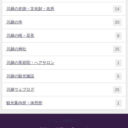
川越の史跡・文化財・名所
14
川越の寺
20
川越の桜・花見
8
川越の神社
25
川越の美容院・ヘアサロン
1
川越の観光施設
5
川越ウェブログ
25
観光案内所・休憩所
1
ホーム
情報求ム！