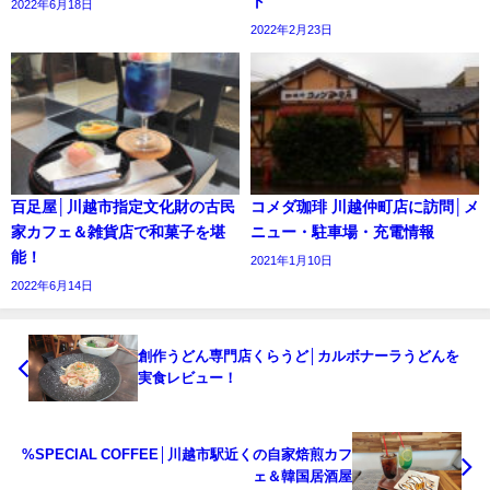
ト
2022年6月18日
2022年2月23日
百足屋│川越市指定文化財の古民
コメダ珈琲 川越仲町店に訪問│メ
家カフェ＆雑貨店で和菓子を堪
ニュー・駐車場・充電情報
能！
2021年1月10日
2022年6月14日
創作うどん専門店くらうど│カルボナーラうどんを
実食レビュー！
%SPECIAL COFFEE│川越市駅近くの自家焙煎カフ
ェ＆韓国居酒屋