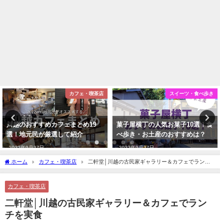
茶店
スイーツ・食べ歩き
川越ウェブ
9
菓子屋横丁の人気お菓子10選！食
【川越】全国旅行支援が10月1
べ歩き・お土産のおすすめは？
スタート！対象店舗はどこ？
2022年9月27日
2022年10月19日
ホーム
カフェ・喫茶店
二軒堂│川越の古民家ギャラリー＆カフェでランチ
を実食
カフェ・喫茶店
二軒堂│川越の古民家ギャラリー＆カフェでラン
チを実食