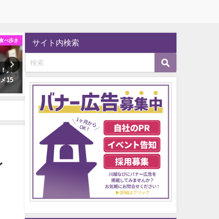
食べ歩き
スイーツ・食べ歩き
カフェ
サイト内検索
る！川
菓子屋横丁の人気お菓子10選！
川越のおすすめカフェまとめ
メ15
食べ歩き・お土産のおすすめ
選！地元民が厳選して紹介
は？
2022年9月27日
2022年9月27日
レ