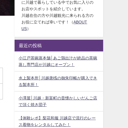
に川越で暮らしている中でお気に入りの
お店やスポットを紹介しています。
川越在住の方や川越観光に来られる方の
お役に立てれば幸いです！（
ABOUT
US
）
最近の投稿
小江戸茶碗蒸本舗│あご鶏出汁が絶品の茶碗
蒸し専門店が川越にオープン！
水上製本所│川越唐桟の御朱印帳が購入でき
る製本所！
小澤屋│川越・新富町の昔懐かしいだんご店
で頂く焼き団子
【体験レポ】梨花和服 川越店で流行のレー
ス着物をレンタルしてみた！