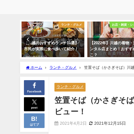
フェ・喫茶店
ランチ・グルメ
お店・雑貨・シ
とめ19
【川越のおすすめランチ11選】
【2022年】川越の着物
紹介
市民が実際に食べ歩いて紹介！
ンタル店まとめ！おすす
こ？
2022年9月27日
2022年10月20日
ホーム
ランチ・グルメ
笠置そば（かさぎそば）川
ランチ・グルメ
Facebook
笠置そば（かさぎそ
post
ビュー！
2021年4月2日
2021年12月15日
はてブ