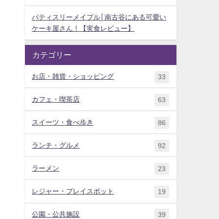
パティスリーメイプル│南古谷にある可愛い
ケーキ屋さん！【実食レビュー】
カテゴリー
お店・雑貨・ショッピング
33
カフェ・喫茶店
63
スイーツ・食べ歩き
86
ランチ・グルメ
92
ラーメン
23
レジャー・プレイスポット
19
公園・公共施設
39