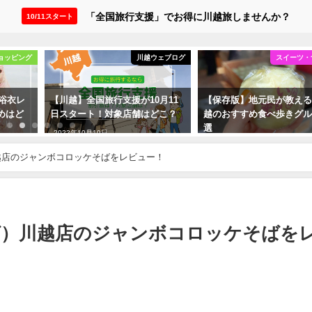
「全国旅行支援」でお得に川越旅しませんか？
10/11スタート
ョッピング
川越ウェブログ
スイーツ・
・浴衣レ
【川越】全国旅行支援が10月11
【保存版】地元民が教え
めはど
日スタート！対象店舗はどこ？
越のおすすめ食べ歩きグル
選
2022年10月19日
2022年10月8日
越店のジャンボコロッケそばをレビュー！
ば）川越店のジャンボコロッケそばを