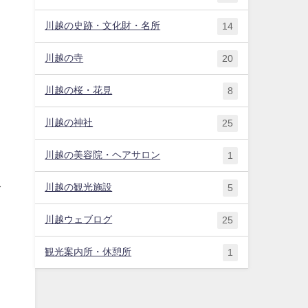
川越の史跡・文化財・名所
14
川越の寺
20
川越の桜・花見
8
川越の神社
25
川越の美容院・ヘアサロン
1
川越の観光施設
5
イ
川越ウェブログ
25
観光案内所・休憩所
1