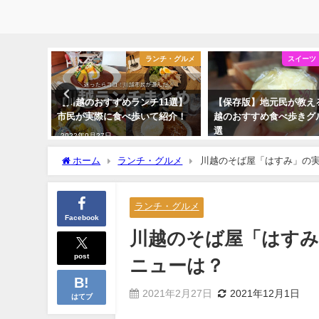
フェ・喫茶店
ランチ・グルメ
スイーツ
とめ19
【川越のおすすめランチ11選】
【保存版】地元民が教え
紹介
市民が実際に食べ歩いて紹介！
越のおすすめ食べ歩きグル
選
2022年9月27日
2022年10月8日
ホーム
ランチ・グルメ
川越のそば屋「はすみ」の
ランチ・グルメ
Facebook
川越のそば屋「はすみ
post
ニューは？
2021年2月27日
2021年12月1日
はてブ