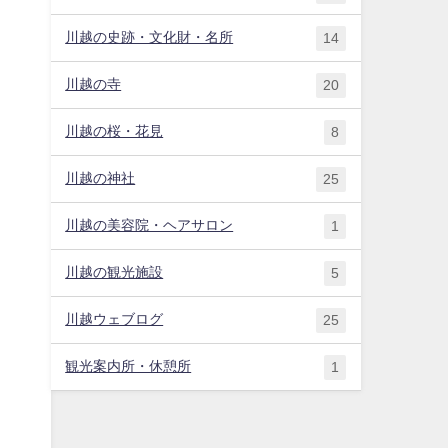
川越の史跡・文化財・名所
14
川越の寺
20
川越の桜・花見
8
川越の神社
25
川越の美容院・ヘアサロン
1
川越の観光施設
5
川越ウェブログ
25
観光案内所・休憩所
1