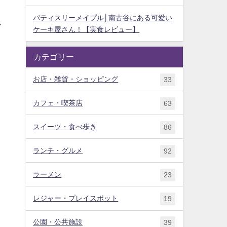
パティスリーメイプル│南古谷にある可愛い
ん
ケーキ屋さん！【実食レビュー】
カテゴリー
お店・雑貨・ショッピング
33
カフェ・喫茶店
63
スイーツ・食べ歩き
86
ランチ・グルメ
92
ラーメン
23
レジャー・プレイスポット
19
公園・公共施設
39