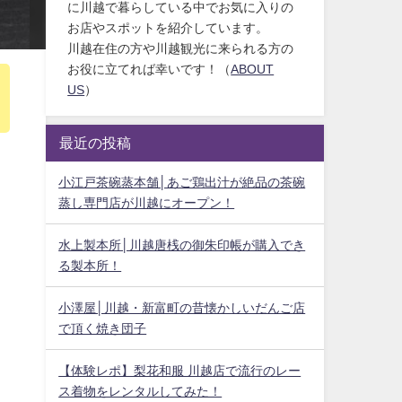
に川越で暮らしている中でお気に入りの
お店やスポットを紹介しています。
川越在住の方や川越観光に来られる方の
お役に立てれば幸いです！（
ABOUT
US
）
最近の投稿
小江戸茶碗蒸本舗│あご鶏出汁が絶品の茶碗
蒸し専門店が川越にオープン！
水上製本所│川越唐桟の御朱印帳が購入でき
る製本所！
小澤屋│川越・新富町の昔懐かしいだんご店
で頂く焼き団子
【体験レポ】梨花和服 川越店で流行のレー
ス着物をレンタルしてみた！