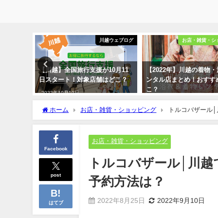
ツ・食べ歩き
川越ウェブログ
お店・雑貨・シ
える！川
【川越】全国旅行支援が10月11
【2022年】川越の着物
ルメ15
日スタート！対象店舗はどこ？
ンタル店まとめ！おすす
こ？
2022年10月19日
2022年10月20日
ホーム
お店・雑貨・ショッピング
トルコバザール
お店・雑貨・ショッピング
Facebook
トルコバザール│川越
post
予約方法は？
2022年8月25日
2022年9月10日
はてブ