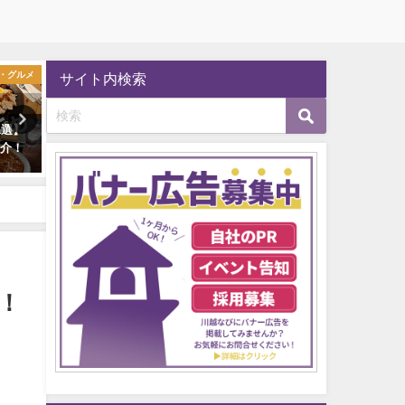
・グルメ
スイーツ・食べ歩き
スイーツ・
サイト内検索
1選】
菓子屋横丁の人気お菓子10選！
【保存版】地元民が教える
紹介！
食べ歩き・お土産のおすすめ
越のおすすめ食べ歩きグルメ
は？
選
2022年9月27日
2022年10月8日
！