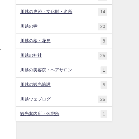
川越の史跡・文化財・名所
14
川越の寺
20
川越の桜・花見
8
い
川越の神社
25
川越の美容院・ヘアサロン
1
川越の観光施設
5
川越ウェブログ
25
観光案内所・休憩所
1