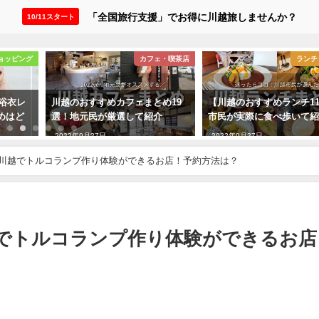
「全国旅行支援」でお得に川越旅しませんか？
10/11スタート
ョッピング
カフェ・喫茶店
ランチ
・浴衣レ
川越のおすすめカフェまとめ19
【川越のおすすめランチ1
めはど
選！地元民が厳選して紹介
市民が実際に食べ歩いて
2022年9月27日
2022年9月27日
│川越でトルコランプ作り体験ができるお店！予約方法は？
でトルコランプ作り体験ができるお店