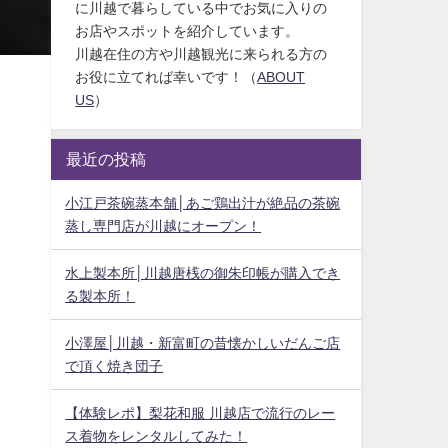
に川越で暮らしている中でお気に入りの
お店やスポットを紹介しています。
川越在住の方や川越観光に来られる方の
お役に立てれば幸いです！（
ABOUT
US
）
最近の投稿
小江戸茶碗蒸本舗│あご鶏出汁が絶品の茶碗
蒸し専門店が川越にオープン！
水上製本所│川越唐桟の御朱印帳が購入でき
る製本所！
小澤屋│川越・新富町の昔懐かしいだんご店
で頂く焼き団子
【体験レポ】梨花和服 川越店で流行のレー
ス着物をレンタルしてみた！