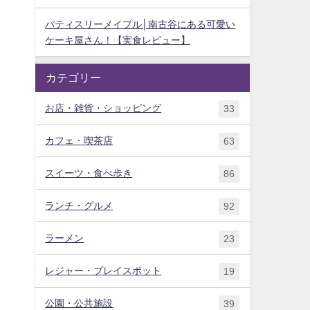
パティスリーメイプル│南古谷にある可愛い
ケーキ屋さん！【実食レビュー】
カテゴリー
お店・雑貨・ショッピング
33
カフェ・喫茶店
63
スイーツ・食べ歩き
86
ランチ・グルメ
92
ラーメン
23
レジャー・プレイスポット
19
公園・公共施設
39