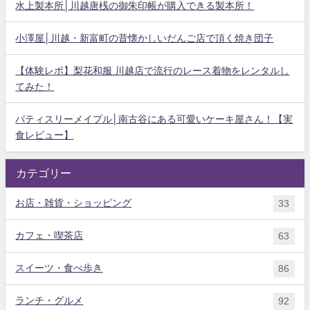
水上製本所│川越唐桟の御朱印帳が購入できる製本所！
小澤屋│川越・新富町の昔懐かしいだんご店で頂く焼き団子
【体験レポ】梨花和服 川越店で流行のレース着物をレンタルし
てみた！
パティスリーメイプル│南古谷にある可愛いケーキ屋さん！【実
食レビュー】
カテゴリー
お店・雑貨・ショッピング
33
カフェ・喫茶店
63
スイーツ・食べ歩き
86
ランチ・グルメ
92