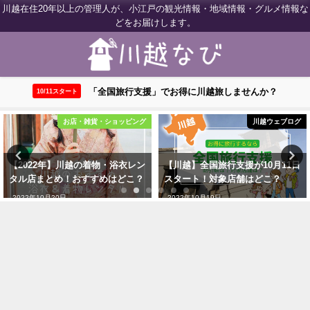
川越在住20年以上の管理人が、小江戸の観光情報・地域情報・グルメ情報な
どをお届けします。
「全国旅行支援」でお得に川越旅しませんか？
10/11スタート
川越ウェブログ
カフェ・喫茶店
【川越】全国旅行支援が10月11日
川越のおすすめカフェまとめ19
スタート！対象店舗はどこ？
選！地元民が厳選して紹介
2022年10月19日
2022年9月27日