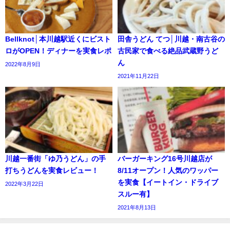
Bellknot│本川越駅近くにビスト
田舎うどん てつ│川越・南古谷の
ロがOPEN！ディナーを実食レポ
古民家で食べる絶品武蔵野うど
ん
2022年8月9日
2021年11月22日
川越一番街「ゆ乃うどん」の手
バーガーキング16号川越店が
打ちうどんを実食レビュー！
8/11オープン！人気のワッパー
を実食【イートイン・ドライブ
2022年3月22日
スルー有】
2021年8月13日