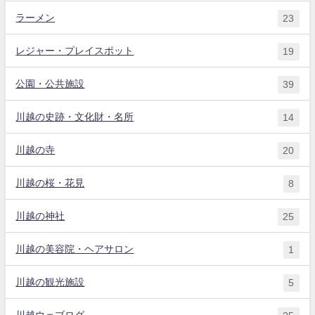
ラーメン
23
レジャー・プレイスポット
19
公園・公共施設
39
川越の史跡・文化財・名所
14
川越の寺
20
川越の桜・花見
8
川越の神社
25
川越の美容院・ヘアサロン
1
川越の観光施設
5
川越ウェブログ