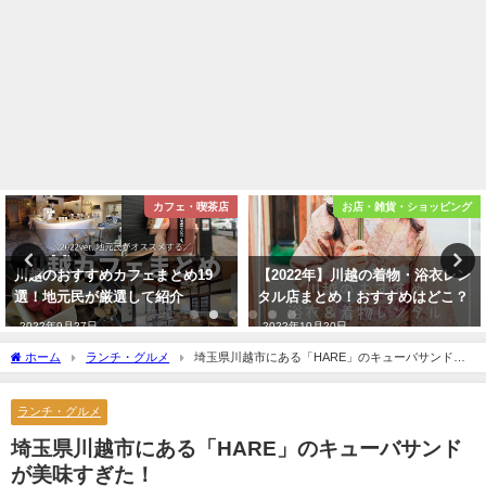
カフェ・喫茶店
お店・雑貨・ショッピング
すすめカフェまとめ19
【2022年】川越の着物・浴衣レン
菓子屋横
民が厳選して紹介
タル店まとめ！おすすめはどこ？
べ歩き・
月27日
2022年10月20日
2022年9
ホーム
ランチ・グルメ
埼玉県川越市にある「HARE」のキューバサンドが
美味すぎた！
ランチ・グルメ
埼玉県川越市にある「HARE」のキューバサンド
が美味すぎた！