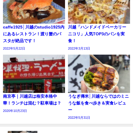
caffe1925│川越のstudio1925内
川越「ハンドメイドベーカリー
にあるレストラン！渡り蟹のパ
ニコリ」人気TOP3のパンを実
スタが絶品です！
食！
2022年5月22日
2022年3月13日
南京亭｜川越店は格安本格中
うなぎ傳米│川越ならではのミニ
華！ランチは混む？駐車場は？
うな飯を食べ歩き＆実食レビュ
ー
2020年10月23日
2022年5月31日