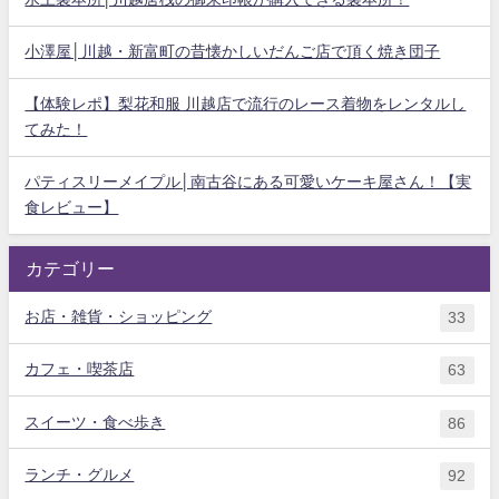
小澤屋│川越・新富町の昔懐かしいだんご店で頂く焼き団子
【体験レポ】梨花和服 川越店で流行のレース着物をレンタルし
てみた！
パティスリーメイプル│南古谷にある可愛いケーキ屋さん！【実
食レビュー】
カテゴリー
お店・雑貨・ショッピング
33
カフェ・喫茶店
63
スイーツ・食べ歩き
86
ランチ・グルメ
92