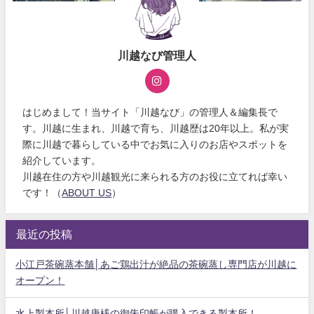
川越なび管理人
はじめまして！当サイト「川越なび」の管理人＆編集長で
す。川越に生まれ、川越で育ち、川越歴は20年以上。私が実
際に川越で暮らしている中でお気に入りのお店やスポットを
紹介しています。
川越在住の方や川越観光に来られる方のお役に立てれば幸い
です！（
ABOUT US
）
最近の投稿
小江戸茶碗蒸本舗│あご鶏出汁が絶品の茶碗蒸し専門店が川越に
オープン！
水上製本所│川越唐桟の御朱印帳が購入できる製本所！